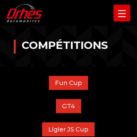
COMPÉTITIONS
Fun Cup
GT4
Ligier JS Cup